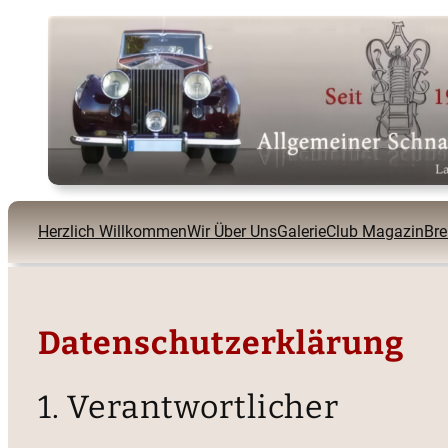
Zum
Inhalt
springen
Herzlich Willkommen
Wir Über Uns
Galerie
Club Magazin
Br
Datenschutzerklärung
1. Verantwortlicher